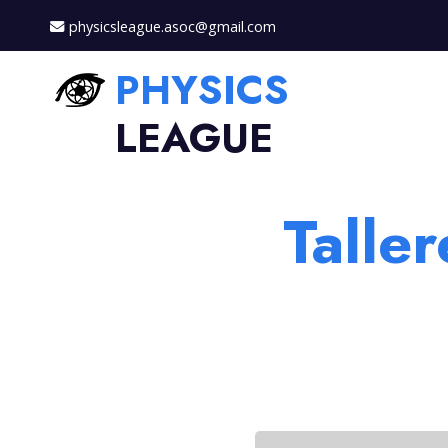
physicsleague.asoc@gmail.com
PHYSICS
LEAGUE
Talle