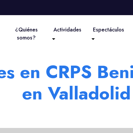
¿Quiénes
Actividades
Espectáculos
somos?
res en CRPS Ben
en Valladolid