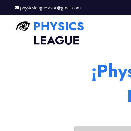
physicsleague.asoc@gmail.com
PHYSICS
LEAGUE
¡Phy