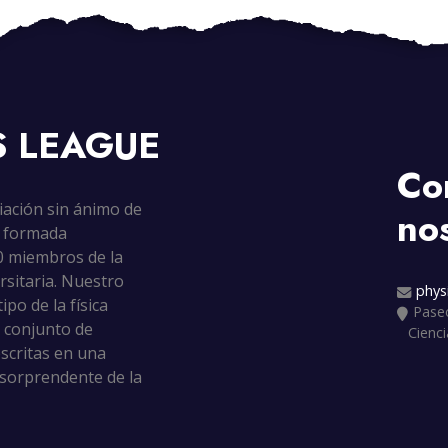
S
LEAGUE
Co
iación sin ánimo de
no
d formada
0 miembros de la
rsitaria. Nuestro
phys
ipo de la física
Paseo
n conjunto de
Cienci
scritas en una
a sorprendente de la