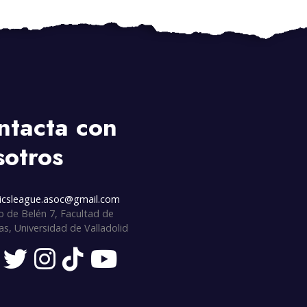
ntacta con
sotros
icsleague.asoc@gmail.com
 de Belén 7, Facultad de
as, Universidad de Valladolid