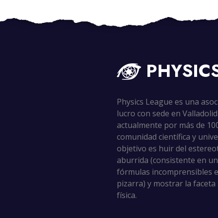
PHYSIC
Physics League es una asoc
lucro con sede en Valladoli
actualmente por más de 10
comunidad científica y unive
objetivo es huir del estereot
aburrida (consistente en u
fórmulas incomprensibles e
pizarra) y mostrar la facet
física.